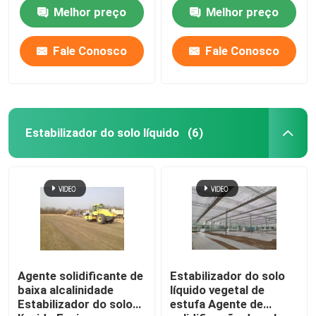
de reabastecimento
Melhor preço
Melhor preço
Estabilização do solo
Solidificação do lodo
Fale Conosco
Fale Conosco
Estabilizador de solo liquefeito
Supressor de pó
Estabilizador do solo líquido
(6)
Estabilizador de concreto
Silicato de sódio de vidro de água
Aditivo para betão subaquático
Agente solidificante de
Estabilizador do solo
baixa alcalinidade
líquido vegetal de
Estabilizador do solo
estufa Agente de
Silicato de lítio