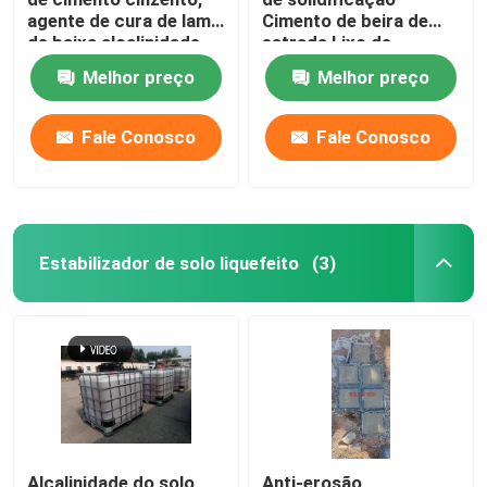
agente de cura de lama
Cimento de beira de
de baixa alcalinidade
estrada Lixo de
estabilização em pó
Melhor preço
Melhor preço
Fale Conosco
Fale Conosco
Estabilizador de solo liquefeito
(3)
Alcalinidade do solo
Anti-erosão