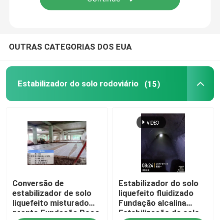
Visita à fábrica
OUTRAS CATEGORIAS DOS EUA
Controle de qualidade
Estabilizador do solo rodoviário
(15)
Contacte-nos
Solicite um orçamento
Estabilizador do solo rodoviário
Conversão de
Estabilizador do solo
Estabilizador do solo líquido
estabilizador de solo
liquefeito fluidizado
liquefeito misturado
Fundação alcalina
pronto Fundação Poço
Estabilização do solo
Estabilizador de Enzima do Solo