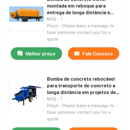
montada em reboque para
entrega de longa distância e
construção de túneis
MOQ：1
Preço：Please leave a message to
have someone contact you for a
quote
Melhor preço
Fale Conosco
Bomba de concreto rebocável
para transporte de concreto a
longa distância em projetos de
engenharia de grande escala
MOQ：1
Preço：Please leave a message to
have someone contact you for a
quote