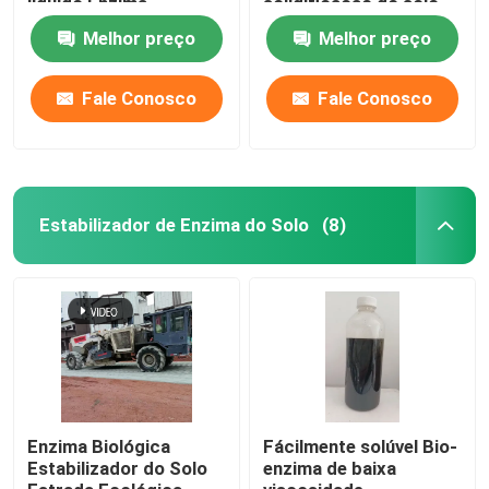
líquido Enzima
solidificação do solo
biológica
de reprodução
Melhor preço
Melhor preço
Floculantes em água
Fale Conosco
Fale Conosco
Agente de retenção de água
Estabilizador do solo de grafeno
Estabilizador de Enzima do Solo
(8)
Agente impermeável
bomba concreta do reboque
Máquina de Pulverização Úmida
Enzima Biológica
Fácilmente solúvel Bio-
Estabilizador do Solo
enzima de baixa