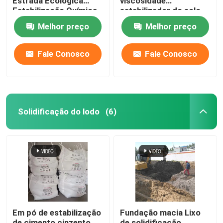
Estrada Ecológica
viscosidade
Estabilização Química
estabilizador do solo
do Solo
melhora o solo em
Melhor preço
Melhor preço
todos os tipos de
superfícies
Fale Conosco
Fale Conosco
Solidificação do lodo
(6)
Em pó de estabilização
Fundação macia Lixo
de cimento cinzento,
de solidificação